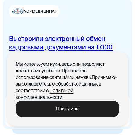
АО «МЕДИЦИНА»
Выстроили электронный обмен
Цифровая канцелярия
кадровыми документами на 1 000
сотрудников
Мы используем куки, ведь они позволяют
Все документы в одном месте с
делать сайт удобнее. Продолжая
понятным интерфейсом
использование сайта и/или нажав «Принимаю»,
вы соглашаетесь с обработкой данных в
Цифровые договоры
соответствии с
Политикой
конфиденциальности
.
x5
-30%
Принимаю
Ускорились процедуры
Cократились материальные
обработки документов
издержки, связанные с печатью
документов
Цифровая бухгалтерия