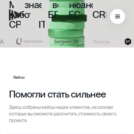
Мы
знаем
все
нюансы
работы
с
ERP,
ECM,
CRM,
CPM
и
ITIL
Кейсы
Помогли стать сильнее
Здесь собраны кейсы наших клиентов, на основе
ECM
которых вы сможете рассчитать стоимость своего
проекта
Безбумажный документооборот