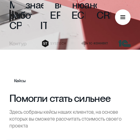
Мы
знаем
все
нюансы
работы
с
ERP,
ECM,
CRM,
CPM
и
ITIL
Кейсы
Помогли стать сильнее
Здесь собраны кейсы наших клиентов, на основе
ECM
которых вы сможете рассчитать стоимость своего
проекта
Безбумажный документооборот