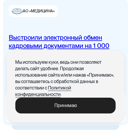
АО «МЕДИЦИНА»
Выстроили электронный обмен
Цифровая канцелярия
кадровыми документами на 1 000
сотрудников
Мы используем куки, ведь они позволяют
Все документы в одном месте с
делать сайт удобнее. Продолжая
понятным интерфейсом
использование сайта и/или нажав «Принимаю»,
вы соглашаетесь с обработкой данных в
Цифровые договоры
соответствии с
Политикой
конфиденциальности
.
x5
-30%
Принимаю
Ускорились процедуры
Cократились материальные
обработки документов
издержки, связанные с печатью
документов
Цифровая бухгалтерия