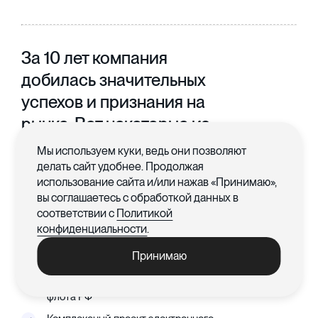
За 10 лет компания
добилась значительных
успехов и признания на
рынке. Вот некоторые из
наших достижений:
Мы используем куки, ведь они позволяют
делать сайт удобнее. Продолжая
использование сайта и/или нажав «Принимаю»,
7-ми кратный номинант конкурса Проект года от 1С
вы соглашаетесь с обработкой данных в
240+ проектов
соответствии с
Политикой
конфиденциальности
.
7000+ автоматизированных рабочих мест
Победители конкурса Проект года с проектом
Принимаю
федерального значения «Электронный
промысловый журнал» для нужд рыбопромыслового
флота РФ