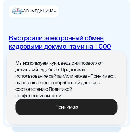
АО «МЕДИЦИНА»
Выстроили электронный обмен
Цифровая канцелярия
кадровыми документами на 1 000
сотрудников
Мы используем куки, ведь они позволяют
Все документы в одном месте с
делать сайт удобнее. Продолжая
понятным интерфейсом
использование сайта и/или нажав «Принимаю»,
вы соглашаетесь с обработкой данных в
Цифровые договоры
соответствии с
Политикой
конфиденциальности
.
x5
-30%
Принимаю
Ускорились процедуры
Cократились материальные
обработки документов
издержки, связанные с печатью
документов
Цифровая бухгалтерия