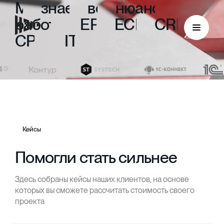
Мы
знаем
все
нюансы
работы
с
ERP,
ECM,
CRM,
CPM
и
ITIL
Кейсы
Помогли стать сильнее
Здесь собраны кейсы наших клиентов, на основе
ECM
которых вы сможете рассчитать стоимость своего
проекта
Безбумажный документооборот