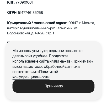
КПП
: 770901001
ОГРН
: 5147746135268
Юридический / фактический адрес:
109147, г. Москва,
вн.тер.г. муниципальный округ Таганский, ул.
Воронцовская, д. 49/28, стр. 1
Почтовый адрес:
109147, г. Москва, ул. Воронцовская, д.
49/28, стр. 1, каб. К4-8
Мы используем куки, ведь они позволяют
делать сайт удобнее. Продолжая
Адрес обособленного подразделения в г. Краснодар:
ул.
использование сайта и/или нажав «Принимаю»,
Маяковского 160, 2 этаж, кабинет 10
вы соглашаетесь с обработкой данных в
соответствии с
Политикой
+7 (495) 120-40-45
Телефон:
(
для Москвы),
конфиденциальности
.
8 (800) 500-49-03
(Россия)
Принимаю
order@nep-group.ru
Электронная почта: