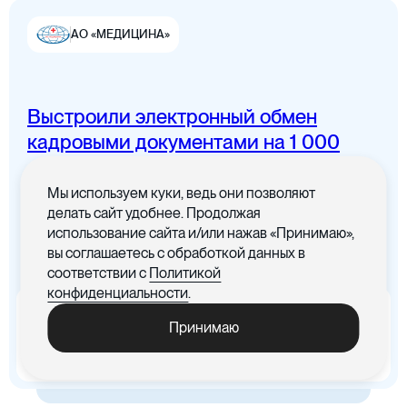
АО «МЕДИЦИНА»
Выстроили электронный обмен
Цифровая канцелярия
кадровыми документами на 1 000
сотрудников
Мы используем куки, ведь они позволяют
Все документы в одном месте с
делать сайт удобнее. Продолжая
понятным интерфейсом
использование сайта и/или нажав «Принимаю»,
вы соглашаетесь с обработкой данных в
Цифровые договоры
соответствии с
Политикой
конфиденциальности
.
x5
-30%
Принимаю
Ускорились процедуры
Cократились материальные
обработки документов
издержки, связанные с печатью
документов
Цифровая бухгалтерия