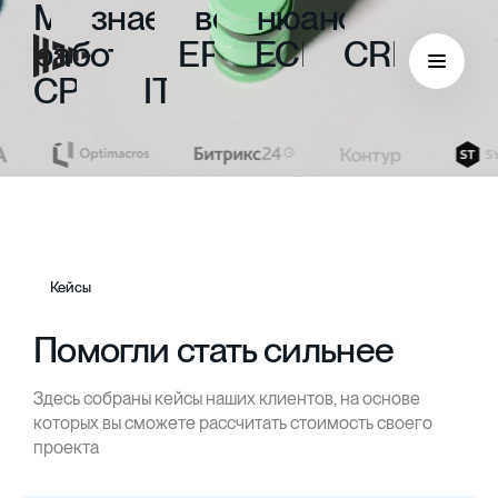
Мы
знаем
все
нюансы
работы
с
ERP,
ECM,
CRM,
CPM
и
ITIL
Кейсы
Помогли стать сильнее
Здесь собраны кейсы наших клиентов, на основе
ECM
которых вы сможете рассчитать стоимость своего
проекта
Безбумажный документооборот