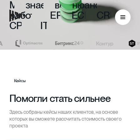
Мы
знаем
все
нюансы
работы
с
ERP,
ECM,
CRM,
CPM
и
ITIL
Кейсы
Помогли стать сильнее
Здесь собраны кейсы наших клиентов, на основе
ECM
которых вы сможете рассчитать стоимость своего
проекта
Безбумажный документооборот