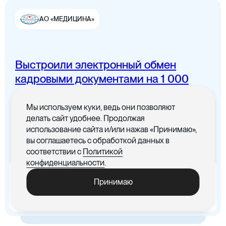
АО «МЕДИЦИНА»
Выстроили электронный обмен
Цифровая канцелярия
кадровыми документами на 1 000
сотрудников
Мы используем куки, ведь они позволяют
Все документы в одном месте с
делать сайт удобнее. Продолжая
понятным интерфейсом
использование сайта и/или нажав «Принимаю»,
вы соглашаетесь с обработкой данных в
Цифровые договоры
соответствии с
Политикой
конфиденциальности
.
x5
-30%
Принимаю
Ускорились процедуры
Cократились материальные
обработки документов
издержки, связанные с печатью
документов
Цифровая бухгалтерия