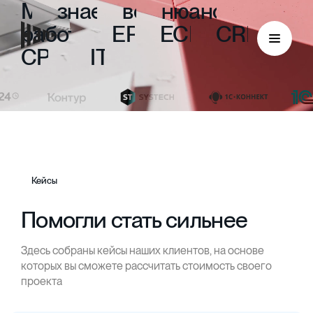
Мы
знаем
все
нюансы
работы
с
ERP,
ECM,
CRM,
CPM
и
ITIL
Кейсы
Помогли стать сильнее
Здесь собраны кейсы наших клиентов, на основе
ECM
которых вы сможете рассчитать стоимость своего
проекта
Безбумажный документооборот