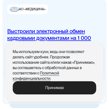
АО «МЕДИЦИНА»
Выстроили электронный обмен
Цифровая канцелярия
кадровыми документами на 1 000
сотрудников
Мы используем куки, ведь они позволяют
Все документы в одном месте с
делать сайт удобнее. Продолжая
понятным интерфейсом
использование сайта и/или нажав «Принимаю»,
вы соглашаетесь с обработкой данных в
Цифровые договоры
соответствии с
Политикой
конфиденциальности
.
x5
-30%
Принимаю
Ускорились процедуры
Cократились материальные
обработки документов
издержки, связанные с печатью
документов
Цифровая бухгалтерия