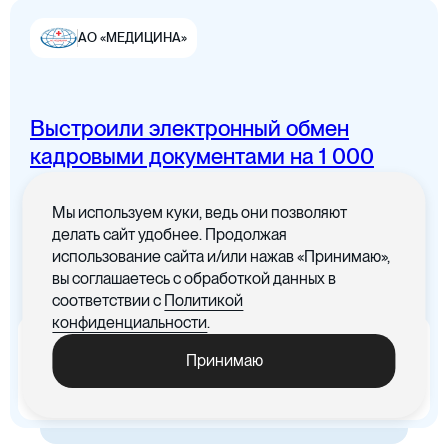
АО «МЕДИЦИНА»
Выстроили электронный обмен
Цифровая канцелярия
кадровыми документами на 1 000
сотрудников
Мы используем куки, ведь они позволяют
Все документы в одном месте с
делать сайт удобнее. Продолжая
понятным интерфейсом
использование сайта и/или нажав «Принимаю»,
вы соглашаетесь с обработкой данных в
Цифровые договоры
соответствии с
Политикой
конфиденциальности
.
x5
-30%
Принимаю
Ускорились процедуры
Cократились материальные
обработки документов
издержки, связанные с печатью
документов
Цифровая бухгалтерия