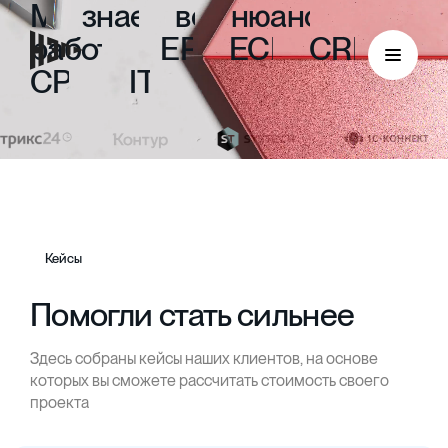
Мы
знаем
все
нюансы
работы
с
ERP,
ECM,
CRM,
CPM
и
ITIL
Кейсы
Помогли стать сильнее
Здесь собраны кейсы наших клиентов, на основе
ECM
которых вы сможете рассчитать стоимость своего
проекта
Безбумажный документооборот