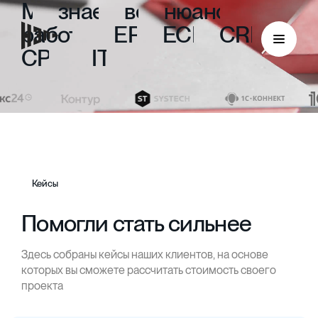
Мы
знаем
все
нюансы
работы
с
ERP,
ECM,
CRM,
CPM
и
ITIL
Кейсы
Помогли стать сильнее
Здесь собраны кейсы наших клиентов, на основе
ECM
которых вы сможете рассчитать стоимость своего
проекта
Безбумажный документооборот