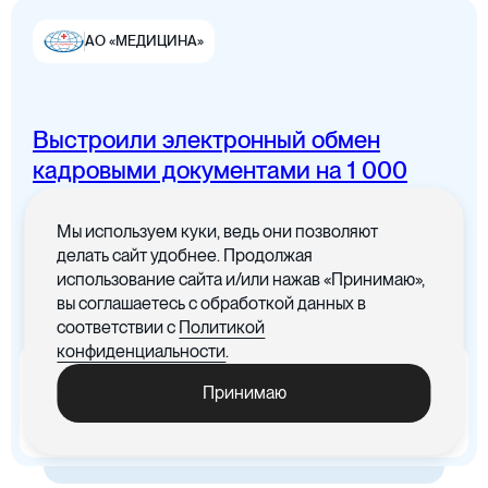
АО «МЕДИЦИНА»
Выстроили электронный обмен
Цифровая канцелярия
кадровыми документами на 1 000
сотрудников
Мы используем куки, ведь они позволяют
Все документы в одном месте с
делать сайт удобнее. Продолжая
понятным интерфейсом
использование сайта и/или нажав «Принимаю»,
вы соглашаетесь с обработкой данных в
Цифровые договоры
соответствии с
Политикой
конфиденциальности
.
x5
-30%
Принимаю
Ускорились процедуры
Cократились материальные
обработки документов
издержки, связанные с печатью
документов
Цифровая бухгалтерия