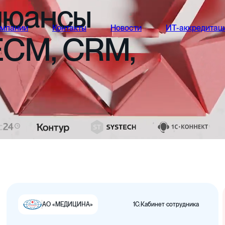
нюансы
омпании
Контакты
Новости
ИТ-аккредитац
ECM,
CRM,
1С:Кабинет сотрудника
АО «МЕДИЦИНА»