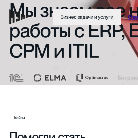
Мы
знаем
все
Бизнес задачи и услуги
О к
работы
с
ERP,
CPM
и
ITIL
Кейсы
Помогли стать