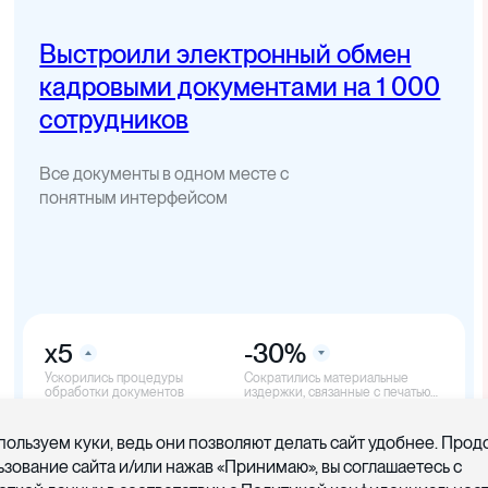
Выстроили электронный обмен
кадровыми документами на 1 000
сотрудников
Все документы в одном месте с
понятным интерфейсом
x5
-30%
Ускорились процедуры
Cократились материальные
обработки документов
издержки, связанные с печатью
документов
пользуем куки, ведь они позволяют делать сайт удобнее. Про
ьзование сайта и/или нажав «Принимаю», вы соглашаетесь с