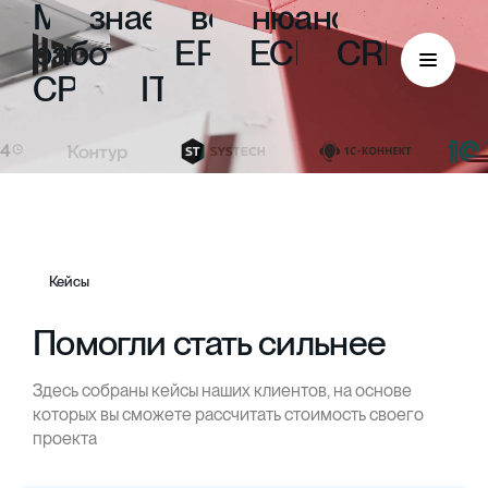
Мы
знаем
все
нюансы
работы
с
ERP,
ECM,
CRM,
CPM
и
ITIL
Кейсы
Помогли стать сильнее
Здесь собраны кейсы наших клиентов, на основе
ECM
которых вы сможете рассчитать стоимость своего
проекта
Безбумажный документооборот