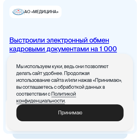
АО «МЕДИЦИНА»
Выстроили электронный обмен
Цифровая канцелярия
кадровыми документами на 1 000
сотрудников
Мы используем куки, ведь они позволяют
Все документы в одном месте с
делать сайт удобнее. Продолжая
понятным интерфейсом
использование сайта и/или нажав «Принимаю»,
вы соглашаетесь с обработкой данных в
Цифровые договоры
соответствии с
Политикой
конфиденциальности
.
x5
-30%
Принимаю
Ускорились процедуры
Cократились материальные
обработки документов
издержки, связанные с печатью
документов
Цифровая бухгалтерия