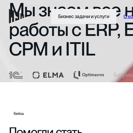
Мы
знаем
все
Бизнес задачи и услуги
О к
работы
с
ERP,
CPM
и
ITIL
Кейсы
Помогли стать