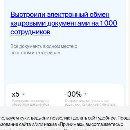
Выстроили электронный обмен
кадровыми документами на 1 000
сотрудников
Все документы в одном месте с
понятным интерфейсом
x5
-30%
Ускорились процедуры
Cократились материальные
обработки документов
издержки, связанные с печатью
документов
пользуем куки, ведь они позволяют делать сайт удобнее. Про
ьзование сайта и/или нажав «Принимаю», вы соглашаетесь с