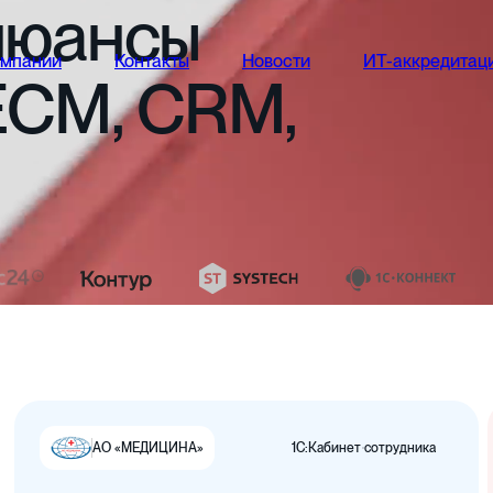
нюансы
омпании
Контакты
Новости
ИТ-аккредитац
ECM,
CRM,
1С:Кабинет сотрудника
АО «МЕДИЦИНА»