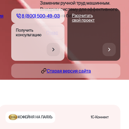
Заменим ручной труд машинным.
Внедрим систему для эффективного
управления бизнесом
8 (800) 500-49-03
ия
Рассчитать
свой проект
Получить
О нас
консультацию
Старая версия сайта
1С-Коннект
КОФЕЙНЯ НА ПАЯХЪ