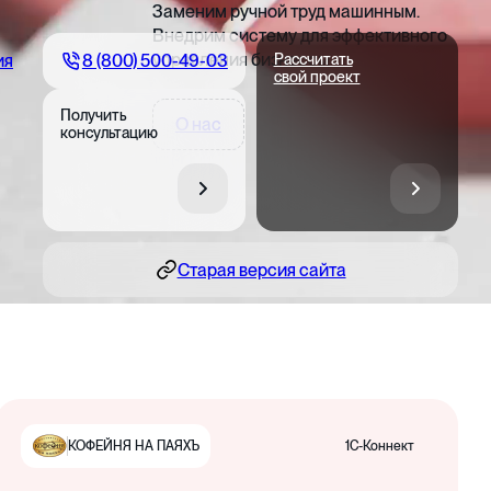
Заменим ручной труд машинным.
Внедрим систему для эффективного
управления бизнесом
8 (800) 500-49-03
ия
Рассчитать
свой проект
Получить
О нас
консультацию
Старая версия сайта
1С-Коннект
КОФЕЙНЯ НА ПАЯХЪ