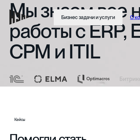
Мы
знаем
все
Бизнес задачи и услуги
О к
работы
с
ERP,
CPM
и
ITIL
Кейсы
Помогли стать