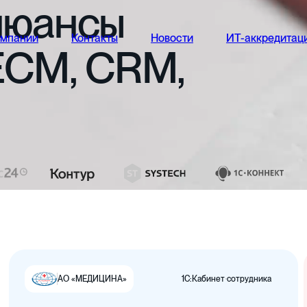
нюансы
омпании
Контакты
Новости
ИТ-аккредитац
ECM,
CRM,
1С:Кабинет сотрудника
АО «МЕДИЦИНА»