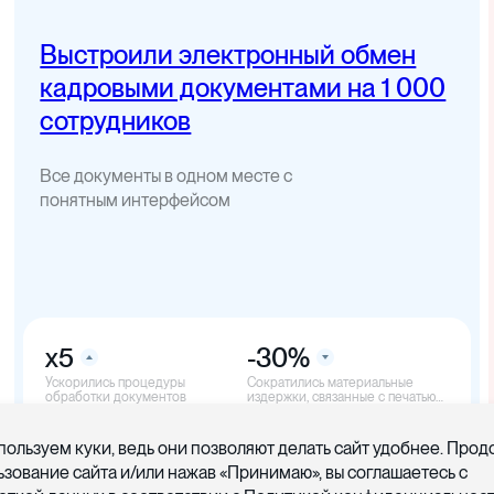
Выстроили электронный обмен
кадровыми документами на 1 000
сотрудников
Все документы в одном месте с
понятным интерфейсом
x5
-30%
Ускорились процедуры
Cократились материальные
обработки документов
издержки, связанные с печатью
документов
пользуем куки, ведь они позволяют делать сайт удобнее. Про
ьзование сайта и/или нажав «Принимаю», вы соглашаетесь с