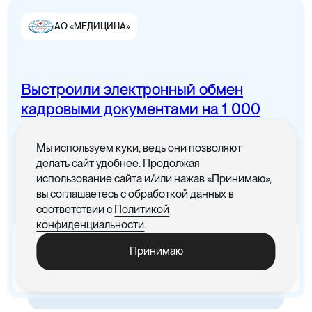
АО «МЕДИЦИНА»
Выстроили электронный обмен
Цифровая канцелярия
кадровыми документами на 1 000
сотрудников
Мы используем куки, ведь они позволяют
Все документы в одном месте с
делать сайт удобнее. Продолжая
понятным интерфейсом
использование сайта и/или нажав «Принимаю»,
вы соглашаетесь с обработкой данных в
Цифровые договоры
соответствии с
Политикой
конфиденциальности
.
x5
-30%
Принимаю
Ускорились процедуры
Cократились материальные
обработки документов
издержки, связанные с печатью
документов
Цифровая бухгалтерия