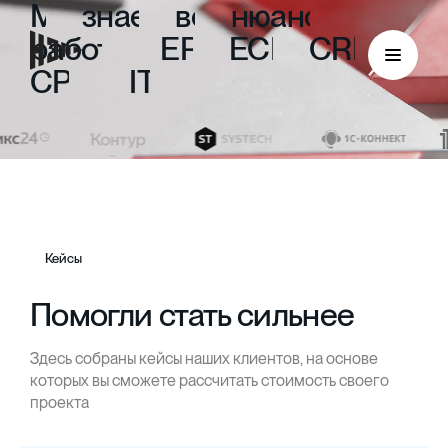
Мы
знаем
все
нюансы
работы
с
ERP,
ECM,
CRM,
CPM
и
ITIL
Кейсы
Помогли стать сильнее
Здесь собраны кейсы наших клиентов, на основе
ECM
которых вы сможете рассчитать стоимость своего
проекта
Безбумажный документооборот