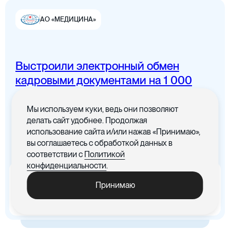
АО «МЕДИЦИНА»
Выстроили электронный обмен
Цифровая канцелярия
кадровыми документами на 1 000
сотрудников
Мы используем куки, ведь они позволяют
Все документы в одном месте с
делать сайт удобнее. Продолжая
понятным интерфейсом
использование сайта и/или нажав «Принимаю»,
вы соглашаетесь с обработкой данных в
Цифровые договоры
соответствии с
Политикой
конфиденциальности
.
x5
-30%
Принимаю
Ускорились процедуры
Cократились материальные
обработки документов
издержки, связанные с печатью
документов
Цифровая бухгалтерия