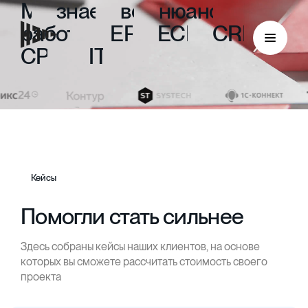
Мы
знаем
все
нюансы
работы
с
ERP,
ECM,
CRM,
CPM
и
ITIL
Кейсы
Помогли стать сильнее
Здесь собраны кейсы наших клиентов, на основе
ECM
которых вы сможете рассчитать стоимость своего
проекта
Безбумажный документооборот