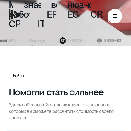
Мы
знаем
все
нюансы
работы
с
ERP,
ECM,
CRM,
CPM
и
ITIL
Кейсы
Помогли стать сильнее
Здесь собраны кейсы наших клиентов, на основе
ECM
которых вы сможете рассчитать стоимость своего
проекта
Безбумажный документооборот