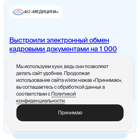
АО «МЕДИЦИНА»
Выстроили электронный обмен
Цифровая канцелярия
кадровыми документами на 1 000
сотрудников
Мы используем куки, ведь они позволяют
Все документы в одном месте с
делать сайт удобнее. Продолжая
понятным интерфейсом
использование сайта и/или нажав «Принимаю»,
вы соглашаетесь с обработкой данных в
Цифровые договоры
соответствии с
Политикой
конфиденциальности
.
x5
-30%
Принимаю
Ускорились процедуры
Cократились материальные
обработки документов
издержки, связанные с печатью
документов
Цифровая бухгалтерия