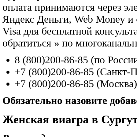
оплата принимаются через э
Яндекс Деньги, Web Money и с
Visa для бесплатной консуль
обратиться
»
по многоканаль
8
(800
)200-86-85
(
по Росси
+7
(800
)200-86-85
(
Санкт-П
+7
(800
)200-86-85
(
Москва)
Обязательно назовите доба
Женская виагра в Сургут