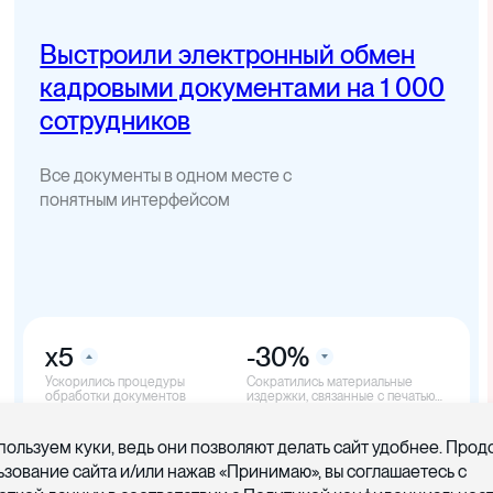
Выстроили электронный обмен
кадровыми документами на 1 000
сотрудников
Все документы в одном месте с
понятным интерфейсом
x5
-30%
Ускорились процедуры
Cократились материальные
обработки документов
издержки, связанные с печатью
документов
пользуем куки, ведь они позволяют делать сайт удобнее. Про
ьзование сайта и/или нажав «Принимаю», вы соглашаетесь с