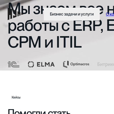
Мы
знаем
все
Бизнес задачи и услуги
О к
работы
с
ERP,
CPM
и
ITIL
Кейсы
Помогли стать