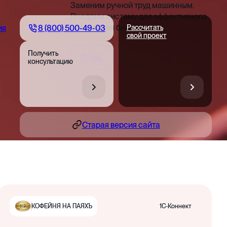
Заменим ручной труд машинным.
Внедрим систему для эффективного
управления бизнесом
8 (800) 500-49-03
ия
Рассчитать
свой проект
Получить
О нас
консультацию
Старая версия сайта
1С-Коннект
КОФЕЙНЯ НА ПАЯХЪ