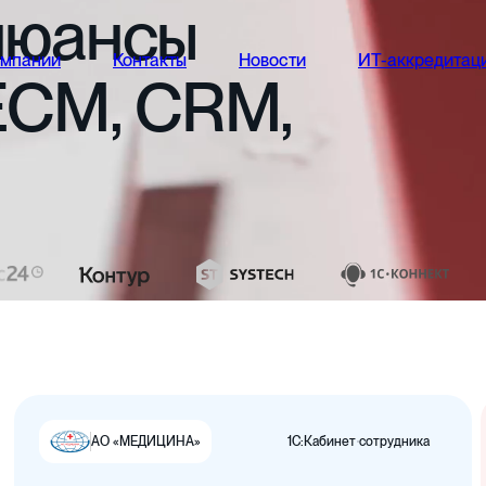
нюансы
омпании
Контакты
Новости
ИТ-аккредитац
ECM,
CRM,
1С:Кабинет сотрудника
АО «МЕДИЦИНА»