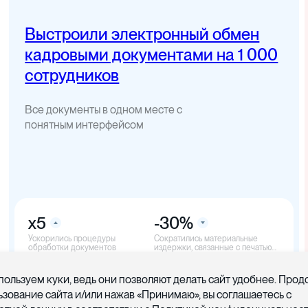
Выстроили электронный обмен
кадровыми документами на 1 000
сотрудников
Все документы в одном месте с
понятным интерфейсом
x5
-30%
Ускорились процедуры
Cократились материальные
обработки документов
издержки, связанные с печатью
документов
пользуем куки, ведь они позволяют делать сайт удобнее. Про
ьзование сайта и/или нажав «Принимаю», вы соглашаетесь с