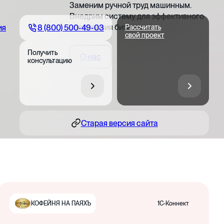
Заменим ручной труд машинным.
Внедрим систему для эффективного
управления бизнесом
8 (800) 500-49-03
ия
Рассчитать
свой проект
Получить
О нас
консультацию
Старая версия сайта
1С-Коннект
КОФЕЙНЯ НА ПАЯХЪ