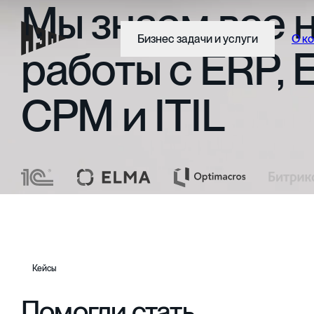
Мы
знаем
все
Бизнес задачи и услуги
О к
работы
с
ERP,
CPM
и
ITIL
Кейсы
Помогли стать