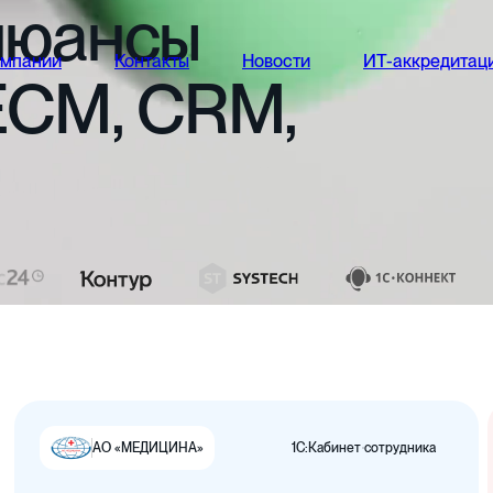
нюансы
омпании
Контакты
Новости
ИТ-аккредитац
ECM,
CRM,
1С:Кабинет сотрудника
АО «МЕДИЦИНА»