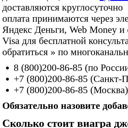
доставляются круглосуточно
оплата принимаются через э
Яндекс Деньги, Web Money и с
Visa для бесплатной консуль
обратиться
»
по многоканаль
8
(800
)200-86-85
(
по Росси
+7
(800
)200-86-85
(
Санкт-П
+7
(800
)200-86-85
(
Москва)
Обязательно назовите доба
Сколько стоит виагра д