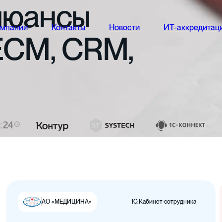
нюансы
омпании
Контакты
Новости
ИТ-аккредитац
ECM,
CRM,
1С:Кабинет сотрудника
АО «МЕДИЦИНА»