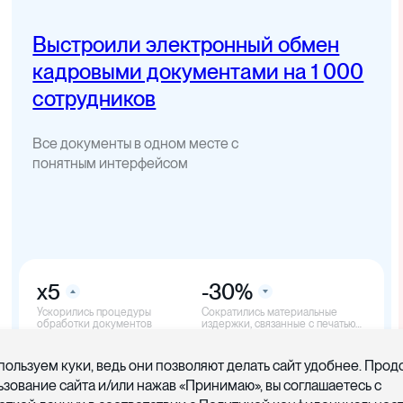
Выстроили электронный обмен
кадровыми документами на 1 000
сотрудников
Все документы в одном месте с
понятным интерфейсом
x5
-30%
Ускорились процедуры
Cократились материальные
обработки документов
издержки, связанные с печатью
документов
пользуем куки, ведь они позволяют делать сайт удобнее. Про
ьзование сайта и/или нажав «Принимаю», вы соглашаетесь с