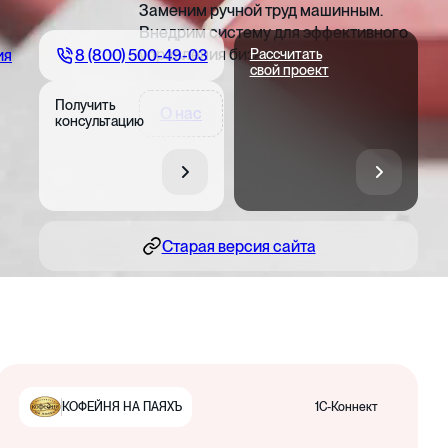
Заменим ручной труд машинным.
Внедрим систему для эффективного
управления бизнесом
8 (800) 500-49-03
ия
Рассчитать
свой проект
Получить
О нас
консультацию
Старая версия сайта
1С-Коннект
КОФЕЙНЯ НА ПАЯХЪ