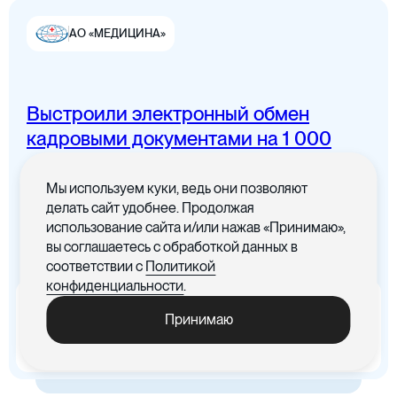
АО «МЕДИЦИНА»
Выстроили электронный обмен
Цифровая канцелярия
кадровыми документами на 1 000
сотрудников
Мы используем куки, ведь они позволяют
Все документы в одном месте с
делать сайт удобнее. Продолжая
понятным интерфейсом
использование сайта и/или нажав «Принимаю»,
вы соглашаетесь с обработкой данных в
Цифровые договоры
соответствии с
Политикой
конфиденциальности
.
x5
-30%
Принимаю
Ускорились процедуры
Cократились материальные
обработки документов
издержки, связанные с печатью
документов
Цифровая бухгалтерия