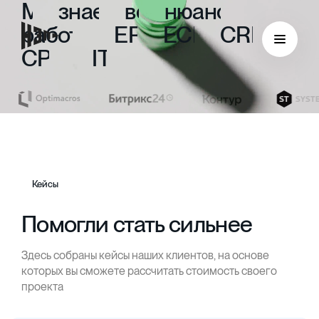
Мы
знаем
все
нюансы
работы
с
ERP,
ECM,
CRM,
CPM
и
ITIL
Кейсы
Помогли стать сильнее
Здесь собраны кейсы наших клиентов, на основе
ECM
которых вы сможете рассчитать стоимость своего
проекта
Безбумажный документооборот