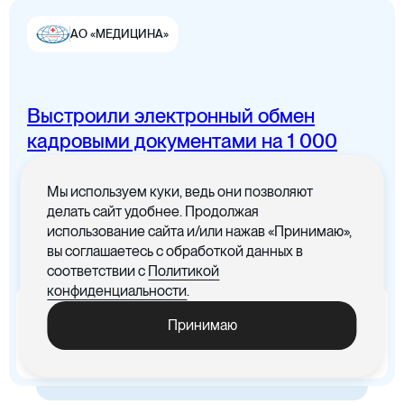
АО «МЕДИЦИНА»
Выстроили электронный обмен
Цифровая канцелярия
кадровыми документами на 1 000
сотрудников
Мы используем куки, ведь они позволяют
Все документы в одном месте с
делать сайт удобнее. Продолжая
понятным интерфейсом
использование сайта и/или нажав «Принимаю»,
вы соглашаетесь с обработкой данных в
Цифровые договоры
соответствии с
Политикой
конфиденциальности
.
x5
-30%
Принимаю
Ускорились процедуры
Cократились материальные
обработки документов
издержки, связанные с печатью
документов
Цифровая бухгалтерия