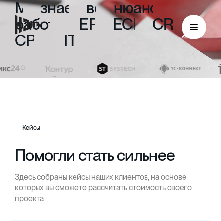
Мы
знаем
все
нюансы
работы
с
ERP,
ECM,
CRM,
CPM
и
ITIL
Кейсы
Помогли стать сильнее
Здесь собраны кейсы наших клиентов, на основе
ECM
которых вы сможете рассчитать стоимость своего
проекта
Безбумажный документооборот