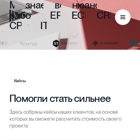
Мы
знаем
все
нюансы
работы
с
ERP,
ECM,
CRM,
CPM
и
ITIL
Кейсы
Помогли стать сильнее
Здесь собраны кейсы наших клиентов, на основе
ECM
которых вы сможете рассчитать стоимость своего
проекта
Безбумажный документооборот