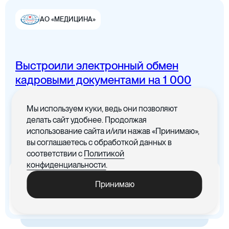
АО «МЕДИЦИНА»
Выстроили электронный обмен
Цифровая канцелярия
кадровыми документами на 1 000
сотрудников
Мы используем куки, ведь они позволяют
Все документы в одном месте с
делать сайт удобнее. Продолжая
понятным интерфейсом
использование сайта и/или нажав «Принимаю»,
вы соглашаетесь с обработкой данных в
Цифровые договоры
соответствии с
Политикой
конфиденциальности
.
x5
-30%
Принимаю
Ускорились процедуры
Cократились материальные
обработки документов
издержки, связанные с печатью
документов
Цифровая бухгалтерия