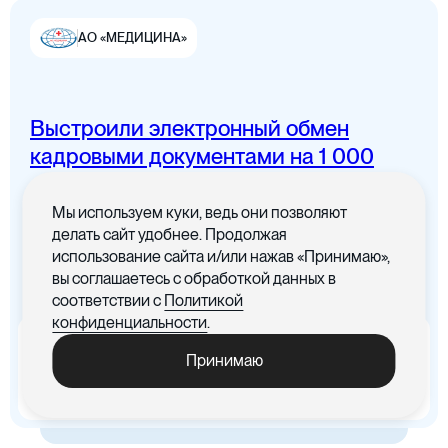
АО «МЕДИЦИНА»
Выстроили электронный обмен
Цифровая канцелярия
кадровыми документами на 1 000
сотрудников
Мы используем куки, ведь они позволяют
Все документы в одном месте с
делать сайт удобнее. Продолжая
понятным интерфейсом
использование сайта и/или нажав «Принимаю»,
вы соглашаетесь с обработкой данных в
Цифровые договоры
соответствии с
Политикой
конфиденциальности
.
x5
-30%
Принимаю
Ускорились процедуры
Cократились материальные
обработки документов
издержки, связанные с печатью
документов
Цифровая бухгалтерия