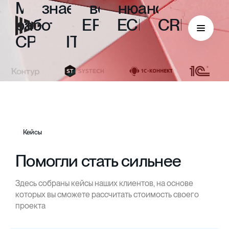
Мы
знаем
все
нюансы
работы
с
ERP,
ECM,
CRM,
CPM
и
ITIL
Кейсы
Помогли стать сильнее
Здесь собраны кейсы наших клиентов, на основе
ECM
которых вы сможете рассчитать стоимость своего
проекта
Безбумажный документооборот