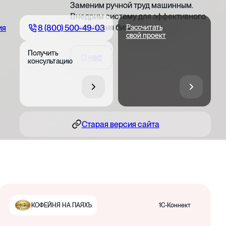
Заменим ручной труд машинным.
Внедрим систему для эффективного
управления бизнесом
8 (800) 500-49-03
ия
Рассчитать
свой проект
Получить
О нас
консультацию
Старая версия сайта
1С-Коннект
КОФЕЙНЯ НА ПАЯХЪ