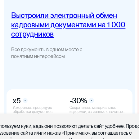
Выстроили электронный обмен
кадровыми документами на 1 000
сотрудников
Все документы в одном месте с
понятным интерфейсом
x5
-30%
Ускорились процедуры
Cократились материальные
обработки документов
издержки, связанные с печатью
документов
пользуем куки, ведь они позволяют делать сайт удобнее. Про
ьзование сайта и/или нажав «Принимаю», вы соглашаетесь с