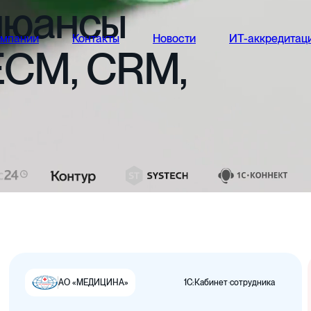
нюансы
омпании
Контакты
Новости
ИТ-аккредитац
ECM,
CRM,
1С:Кабинет сотрудника
АО «МЕДИЦИНА»