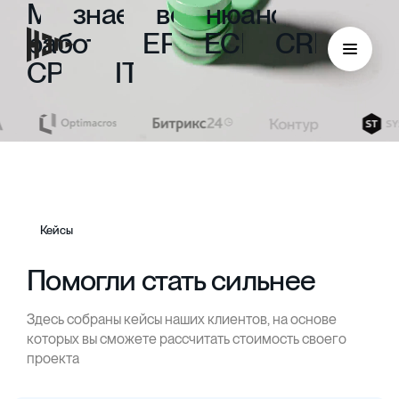
Мы
знаем
все
нюансы
работы
с
ERP,
ECM,
CRM,
CPM
и
ITIL
Кейсы
Помогли стать сильнее
Здесь собраны кейсы наших клиентов, на основе
ECM
которых вы сможете рассчитать стоимость своего
проекта
Безбумажный документооборот