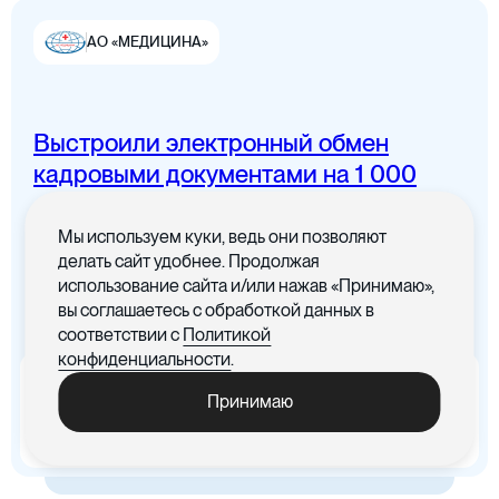
АО «МЕДИЦИНА»
Выстроили электронный обмен
Цифровая канцелярия
кадровыми документами на 1 000
сотрудников
Мы используем куки, ведь они позволяют
Все документы в одном месте с
делать сайт удобнее. Продолжая
понятным интерфейсом
использование сайта и/или нажав «Принимаю»,
вы соглашаетесь с обработкой данных в
Цифровые договоры
соответствии с
Политикой
конфиденциальности
.
x5
-30%
Принимаю
Ускорились процедуры
Cократились материальные
обработки документов
издержки, связанные с печатью
документов
Цифровая бухгалтерия