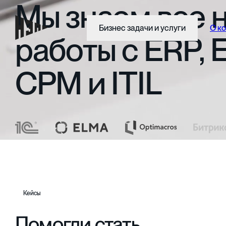
Мы
знаем
все
Бизнес задачи и услуги
О к
работы
с
ERP,
CPM
и
ITIL
Кейсы
Помогли стать