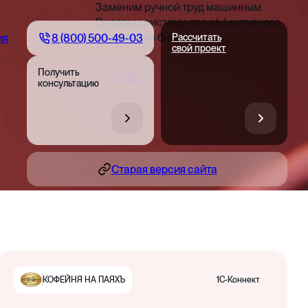
Заменим ручной труд машинным.
Внедрим систему для эффективного
управления бизнесом
8 (800) 500-49-03
ия
Рассчитать
свой проект
Получить
О нас
консультацию
Старая версия сайта
1С-Коннект
КОФЕЙНЯ НА ПАЯХЪ