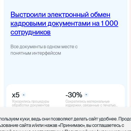
Выстроили электронный обмен
кадровыми документами на 1 000
сотрудников
Все документы в одном месте с
понятным интерфейсом
x5
-30%
Ускорились процедуры
Cократились материальные
обработки документов
издержки, связанные с печатью
документов
пользуем куки, ведь они позволяют делать сайт удобнее. Про
ьзование сайта и/или нажав «Принимаю», вы соглашаетесь с