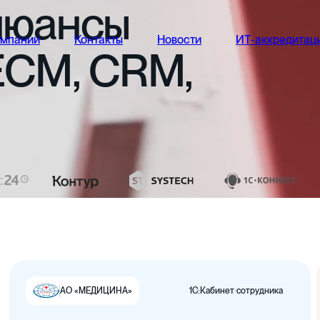
нюансы
омпании
Контакты
Новости
ИТ-аккредитац
ECM,
CRM,
1С:Кабинет сотрудника
АО «МЕДИЦИНА»