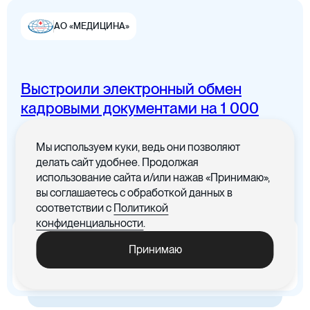
АО «МЕДИЦИНА»
Выстроили электронный обмен
Цифровая канцелярия
кадровыми документами на 1 000
сотрудников
Мы используем куки, ведь они позволяют
Все документы в одном месте с
делать сайт удобнее. Продолжая
понятным интерфейсом
использование сайта и/или нажав «Принимаю»,
вы соглашаетесь с обработкой данных в
Цифровые договоры
соответствии с
Политикой
конфиденциальности
.
x5
-30%
Принимаю
Ускорились процедуры
Cократились материальные
обработки документов
издержки, связанные с печатью
документов
Цифровая бухгалтерия