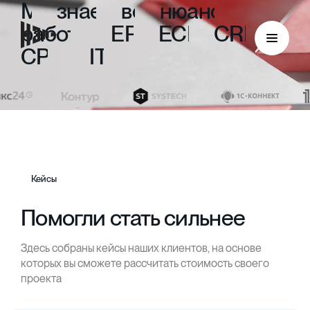
Мы
знаем
все
нюансы
работы
с
ERP,
ECM,
CRM,
CPM
и
ITIL
Кейсы
Помогли стать сильнее
Здесь собраны кейсы наших клиентов, на основе
ECM
которых вы сможете рассчитать стоимость своего
проекта
Безбумажный документооборот