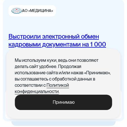
АО «МЕДИЦИНА»
Выстроили электронный обмен
Цифровая канцелярия
кадровыми документами на 1 000
сотрудников
Мы используем куки, ведь они позволяют
Все документы в одном месте с
делать сайт удобнее. Продолжая
понятным интерфейсом
использование сайта и/или нажав «Принимаю»,
вы соглашаетесь с обработкой данных в
Цифровые договоры
соответствии с
Политикой
конфиденциальности
.
x5
-30%
Принимаю
Ускорились процедуры
Cократились материальные
обработки документов
издержки, связанные с печатью
документов
Цифровая бухгалтерия