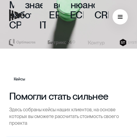
Мы
знаем
все
нюансы
работы
с
ERP,
ECM,
CRM,
CPM
и
ITIL
Кейсы
Помогли стать сильнее
Здесь собраны кейсы наших клиентов, на основе
ECM
которых вы сможете рассчитать стоимость своего
проекта
Безбумажный документооборот