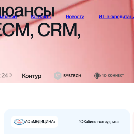
нюансы
омпании
Контакты
Новости
ИТ-аккредитац
ECM,
CRM,
1С:Кабинет сотрудника
АО «МЕДИЦИНА»