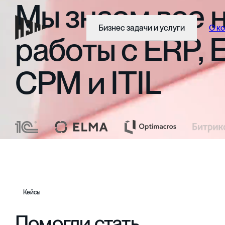
Мы
знаем
все
Бизнес задачи и услуги
О к
работы
с
ERP,
CPM
и
ITIL
Кейсы
Помогли стать