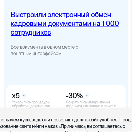
Выстроили электронный обмен
кадровыми документами на 1 000
сотрудников
Все документы в одном месте с
понятным интерфейсом
x5
-30%
Ускорились процедуры
Cократились материальные
обработки документов
издержки, связанные с печатью
документов
пользуем куки, ведь они позволяют делать сайт удобнее. Про
ьзование сайта и/или нажав «Принимаю», вы соглашаетесь с