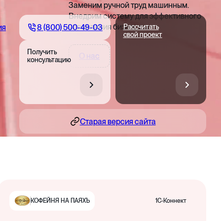
Заменим ручной труд машинным.
Внедрим систему для эффективного
управления бизнесом
8 (800) 500-49-03
ия
Рассчитать
свой проект
Получить
О нас
консультацию
Старая версия сайта
1С-Коннект
КОФЕЙНЯ НА ПАЯХЪ