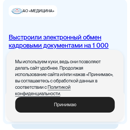
АО «МЕДИЦИНА»
Выстроили электронный обмен
Цифровая канцелярия
кадровыми документами на 1 000
сотрудников
Мы используем куки, ведь они позволяют
Все документы в одном месте с
делать сайт удобнее. Продолжая
понятным интерфейсом
использование сайта и/или нажав «Принимаю»,
вы соглашаетесь с обработкой данных в
Цифровые договоры
соответствии с
Политикой
конфиденциальности
.
x5
-30%
Принимаю
Ускорились процедуры
Cократились материальные
обработки документов
издержки, связанные с печатью
документов
Цифровая бухгалтерия