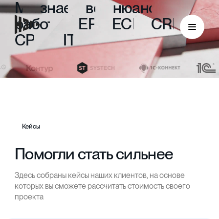
Мы
знаем
все
нюансы
работы
с
ERP,
ECM,
CRM,
CPM
и
ITIL
Кейсы
Помогли стать сильнее
Здесь собраны кейсы наших клиентов, на основе
ECM
которых вы сможете рассчитать стоимость своего
проекта
Безбумажный документооборот