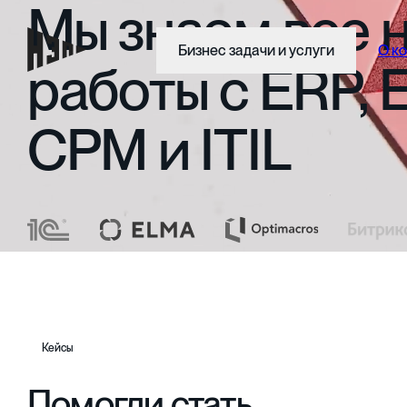
Мы
знаем
все
Бизнес задачи и услуги
О к
работы
с
ERP,
CPM
и
ITIL
Кейсы
Помогли стать