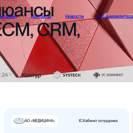
нюансы
омпании
Контакты
Новости
ИТ-аккредитац
ECM,
CRM,
1С:Кабинет сотрудника
АО «МЕДИЦИНА»