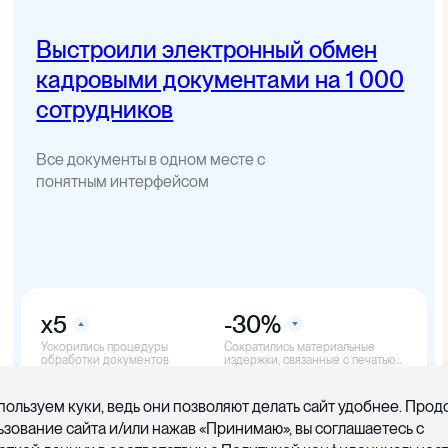
Выстроили электронный обмен
кадровыми документами на 1 000
сотрудников
Все документы в одном месте с
понятным интерфейсом
x5
-30%
Ускорились процедуры
Cократились материальные
обработки документов
издержки, связанные с печатью
документов
пользуем куки, ведь они позволяют делать сайт удобнее. Про
ьзование сайта и/или нажав «Принимаю», вы соглашаетесь с