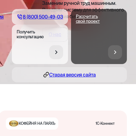
Заменим ручной труд машинным.
Внедрим систему для эффективного
управления бизнесом
8 (800) 500-49-03
ия
Рассчитать
свой проект
Получить
О нас
консультацию
Старая версия сайта
1С-Коннект
КОФЕЙНЯ НА ПАЯХЪ