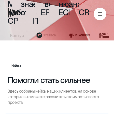
Мы
знаем
все
нюансы
работы
с
ERP,
ECM,
CRM,
CPM
и
ITIL
Кейсы
Помогли стать сильнее
Здесь собраны кейсы наших клиентов, на основе
ECM
которых вы сможете рассчитать стоимость своего
проекта
Безбумажный документооборот