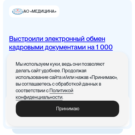
АО «МЕДИЦИНА»
Выстроили электронный обмен
Цифровая канцелярия
кадровыми документами на 1 000
сотрудников
Мы используем куки, ведь они позволяют
Все документы в одном месте с
делать сайт удобнее. Продолжая
понятным интерфейсом
использование сайта и/или нажав «Принимаю»,
вы соглашаетесь с обработкой данных в
Цифровые договоры
соответствии с
Политикой
конфиденциальности
.
x5
-30%
Принимаю
Ускорились процедуры
Cократились материальные
обработки документов
издержки, связанные с печатью
документов
Цифровая бухгалтерия