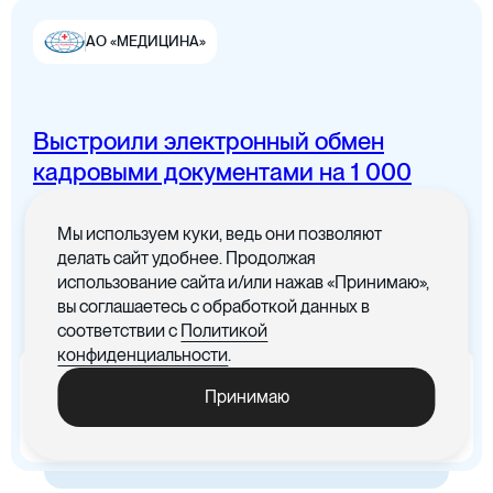
АО «МЕДИЦИНА»
Выстроили электронный обмен
Цифровая канцелярия
кадровыми документами на 1 000
сотрудников
Мы используем куки, ведь они позволяют
Все документы в одном месте с
делать сайт удобнее. Продолжая
понятным интерфейсом
использование сайта и/или нажав «Принимаю»,
вы соглашаетесь с обработкой данных в
Цифровые договоры
соответствии с
Политикой
конфиденциальности
.
x5
-30%
Принимаю
Ускорились процедуры
Cократились материальные
обработки документов
издержки, связанные с печатью
документов
Цифровая бухгалтерия