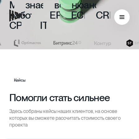
Мы
знаем
все
нюансы
работы
с
ERP,
ECM,
CRM,
CPM
и
ITIL
Кейсы
Помогли стать сильнее
Здесь собраны кейсы наших клиентов, на основе
ECM
которых вы сможете рассчитать стоимость своего
проекта
Безбумажный документооборот